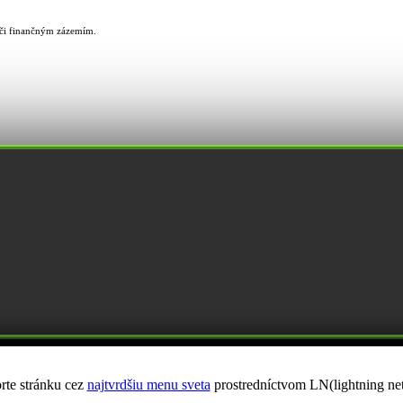
u či finančným zázemím.
rte stránku cez
najtvrdšiu menu sveta
prostredníctvom LN(lightning ne