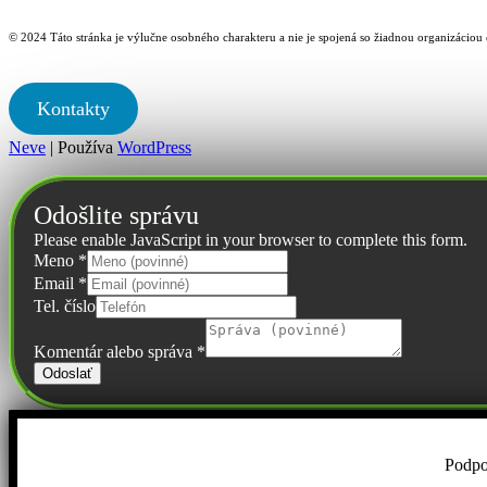
© 2024 Táto stránka je výlučne osobného charakteru a nie je spojená so žiadnou organizácio
Kontakty
Neve
| Používa
WordPress
Odošlite správu
Please enable JavaScript in your browser to complete this form.
Meno
*
Email
*
Tel. číslo
Komentár alebo správa
*
Odoslať
Podpo