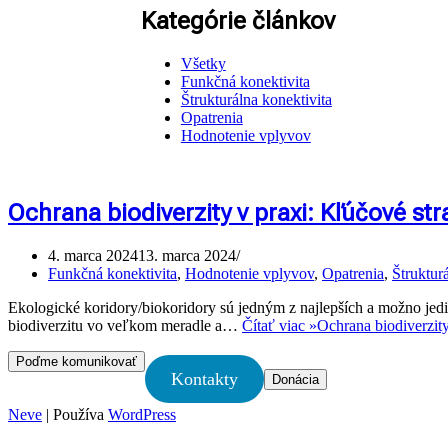
Kategórie článkov
Všetky
Funkčná konektivita
Štrukturálna konektivita
Opatrenia
Hodnotenie vplyvov
Ochrana biodiverzity v praxi: Kľúčové str
4. marca 2024
13. marca 2024
Funkčná konektivita
,
Hodnotenie vplyvov
,
Opatrenia
,
Štruktur
Ekologické koridory/biokoridory sú jedným z najlepších a možno 
biodiverzitu vo veľkom meradle a…
Čítať viac »
Ochrana biodiverzity
Poďme komunikovať
Kontakty
Donácia
Neve
| Používa
WordPress