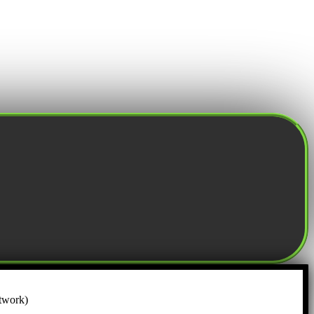
twork)