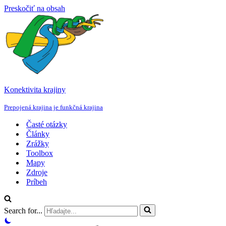
Preskočiť na obsah
Konektivita krajiny
Prepojená krajina je funkčná krajina
Časté otázky
Články
Zrážky
Toolbox
Mapy
Zdroje
Príbeh
Search for...