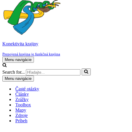
Konektivita krajiny
Prepojená krajina je funkčná krajina
Menu navigácie
Search for...
Menu navigácie
Časté otázky
Články
Zrážky
Toolbox
Mapy
Zdroje
Príbeh