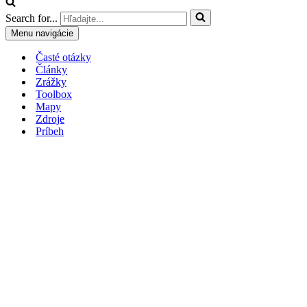
Search for...
Menu navigácie
Časté otázky
Články
Zrážky
Toolbox
Mapy
Zdroje
Príbeh