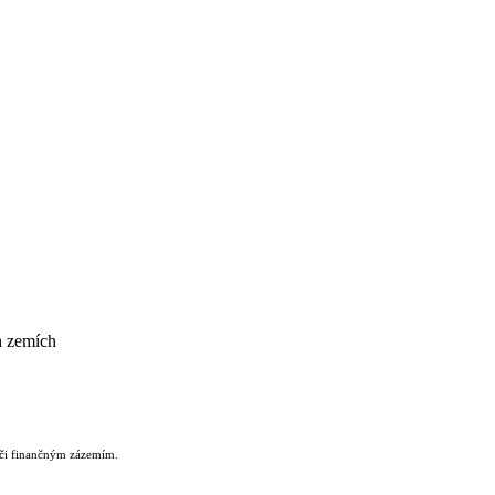
ch zemích
u či finančným zázemím.