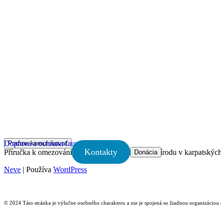
Doprava a ochrana fauny v Karpatech
Poďme komunikovať
Kontakty
Příručka k omezování vlivu rozvoje dopravy na přírodu v karpatský
Donácia
Neve
| Používa
WordPress
© 2024 Táto stránka je výlučne osobného charakteru a nie je spojená so žiadnou organizácio