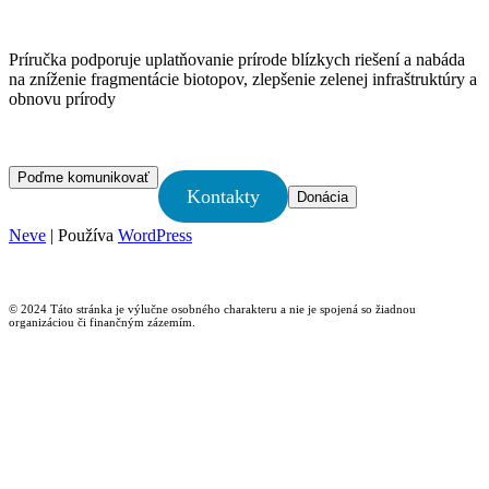
Príručka podporuje uplatňovanie prírode blízkych riešení a nabáda
na zníženie fragmentácie biotopov, zlepšenie zelenej infraštruktúry a
obnovu prírody
Poďme komunikovať
Kontakty
Donácia
Neve
| Používa
WordPress
© 2024 Táto stránka je výlučne osobného charakteru a nie je spojená so žiadnou
organizáciou či finančným zázemím.