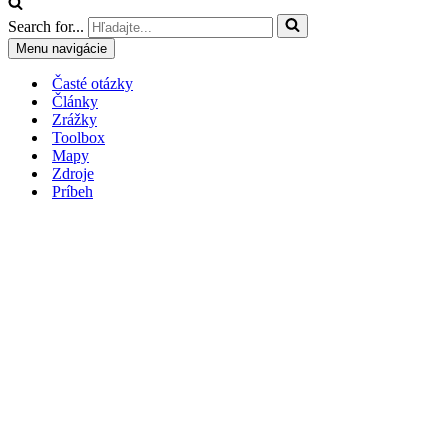
Search for...
Menu navigácie
Časté otázky
Články
Zrážky
Toolbox
Mapy
Zdroje
Príbeh