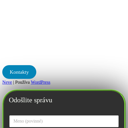
Kontakty
Neve
| Používa
WordPress
Odošlite správu
M
e